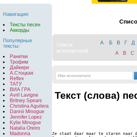
Навигация:
Спис
Тексты песен
Аккорды
Популярные
А
Б
В
Г
Д
тексты:
A
B
C
Ранетки
Трофим
Дайкири
А.Стоцкая
Reflex
ТАТУ
ВИА ГРА
Текст (слова) пе
Avril Lavigne
Britney Spears
Christina Aguilera
Dannii Minogue
Jennifer Lopez
Kylie Minogue
Natalia Oreiro
Madonna
Ze staat daar maar te staren naar 