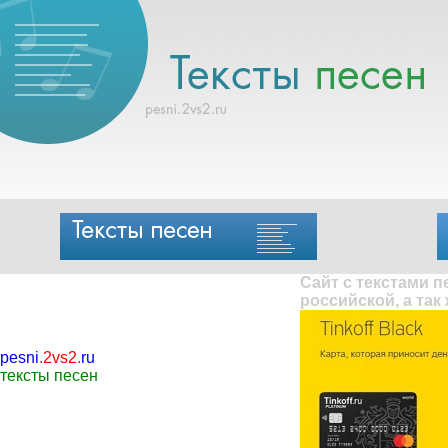
Сайт с текстами 
российской, а так
pesni
.
2vs2
.
ru
тексты песен