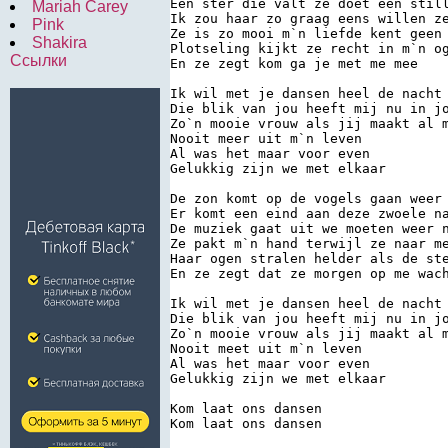
Een ster die valt ze doet een stil
Mariah Carey
Ik zou haar zo graag eens willen z
Pink
Ze is zo mooi m`n liefde kent geen
Shakira
Plotseling kijkt ze recht in m`n o
Ссылки
En ze zegt kom ga je met me mee 
Ik wil met je dansen heel de nacht
Die blik van jou heeft mij nu in j
Zo`n mooie vrouw als jij maakt al 
Nooit meer uit m`n leven 
Al was het maar voor even 
Gelukkig zijn we met elkaar 
De zon komt op de vogels gaan weer
Er komt een eind aan deze zwoele n
De muziek gaat uit we moeten weer 
Ze pakt m`n hand terwijl ze naar m
Haar ogen stralen helder als de st
En ze zegt dat ze morgen op me wac
Ik wil met je dansen heel de nacht
Die blik van jou heeft mij nu in j
Zo`n mooie vrouw als jij maakt al 
Nooit meet uit m`n leven 
Al was het maar voor even 
Gelukkig zijn we met elkaar 
Kom laat ons dansen 
Kom laat ons dansen 