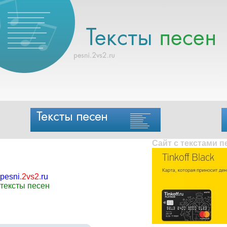
Сайт с текстами 
pesni
.
2vs2
.
ru
тексты песен