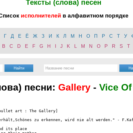
Тексты (слова) песен
Список
исполнителей
в алфавитном порядке
Г
Д
Е
Ё
Ж
З
И
К
Л
М
Н
О
П
Р
С
Т
У
B
C
D
E
F
G
H
I
J
K
L
M
N
O
P
R
S
T
лова) песни:
Gallery
-
Vice Of
ullet art : The Gallery]

erhält,Schönes zu erkennen, wird nie alt werden." - F.Kaf
d its place
