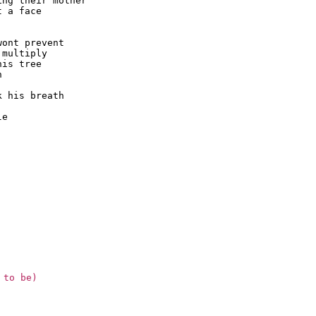
ng their mother

 a face

ont prevent

multiply

is tree



 his breath

e

 to be)