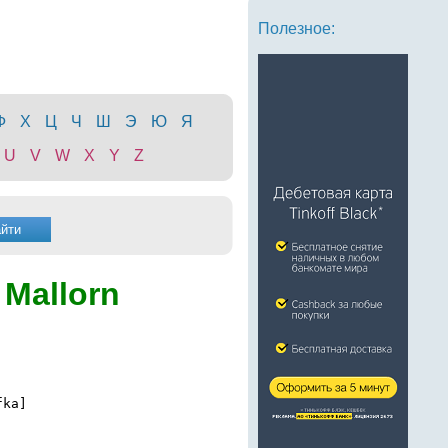
Полезное:
Ф
Х
Ц
Ч
Ш
Э
Ю
Я
U
V
W
X
Y
Z
 Mallorn
ka]
