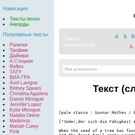
Навигация:
Тексты песен
Аккорды
Популярные тексты:
А
Б
В
Ранетки
A
Трофим
Дайкири
А.Стоцкая
Reflex
ТАТУ
ВИА ГРА
Avril Lavigne
Текст (с
Britney Spears
Christina Aguilera
Dannii Minogue
Jennifer Lopez
Kylie Minogue
[pale stanza : Gunnar Mothes / b
Natalia Oreiro
Madonna
["Jeder,der sich die Fähigkeit 
Mariah Carey
When the seed of a tree has foun
Pink