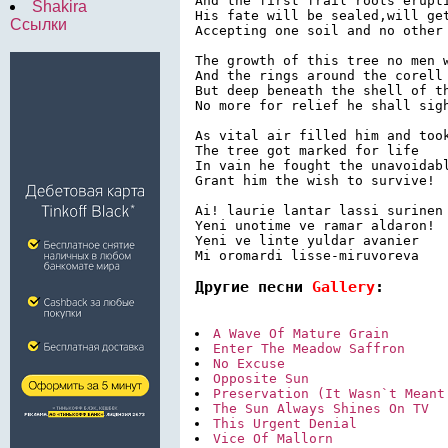
And the first frail roots erupti
Shakira
His fate will be sealed,will get
Ссылки
Accepting one soil and no other

The growth of this tree no men w
And the rings around the corell 
But deep beneath the shell of th
No more for relief he shall sigh
As vital air filled him and took
The tree got marked for life

In vain he fought the unavoidabl
Grant him the wish to survive!

Ai! laurie lantar lassi surinen

Yeni unotime ve ramar aldaron!

Yeni ve linte yuldar avanier

Mi oromardi lisse-miruvoreva
Другие песни 
Gallery
:
A Wave Of Mature Grain
Enter The Meadow Saffron
No Excuse
Opposite Sun
Preservation (It Wasn`t Meant
The Sun Always Shines On TV
This Urgent Denial
Vice Of Mallorn