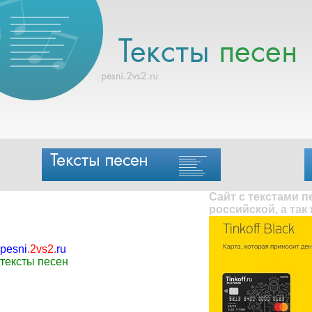
Сайт с текстами 
российской, а так
pesni
.
2vs2
.
ru
тексты песен