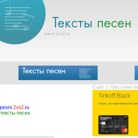
Сайт с текстами 
pesni
.
2vs2
.
ru
тексты песен