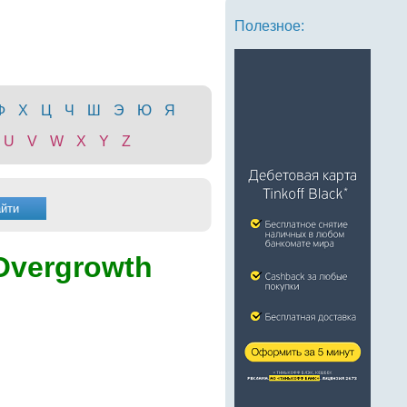
Полезное:
Ф
Х
Ц
Ч
Ш
Э
Ю
Я
U
V
W
X
Y
Z
Overgrowth