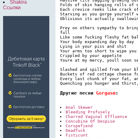
Massive tits sagging growing out
Shakira
Folds of skin hanging rolls of d
Ссылки
Each crevice reeks like crack of
Starving as you gorge yourself w
Oblivious its actually swallowin
Prey on others sympathy to bring
full

Like some fucking fleshy fat bal
Your body expanding day by day

Lying in your piss and shit

Your arms too short to wipe you 
Crippled by your appetite

Youre at my mercy, youll soon se
Slashed and spilled from your bl
Buckets of red cottage cheese fo
Every last chunk of your fat, an
Другие песни 
Gorgasm
:
Anal Skewer
Bleeding Profusely
Charred Vaginal Effluence
Concubine Of Despise
Corspefiend
Deadfuck
Fisticunt