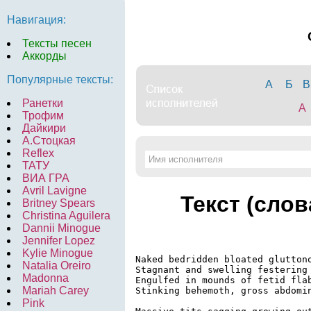
Навигация:
Тексты песен
Аккорды
Популярные тексты:
А
Б
В
Ранетки
A
Трофим
Дайкири
А.Стоцкая
Reflex
ТАТУ
ВИА ГРА
Avril Lavigne
Текст (слов
Britney Spears
Christina Aguilera
Dannii Minogue
Jennifer Lopez
Kylie Minogue
Naked bedridden bloated gluttono
Natalia Oreiro
Stagnant and swelling festering 
Madonna
Engulfed in mounds of fetid flab
Mariah Carey
Stinking behemoth, gross abdomin
Pink