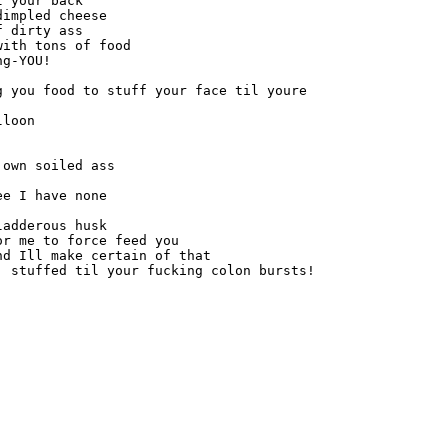
 your back

impled cheese

 dirty ass

ith tons of food

g-YOU!

 you food to stuff your face til youre

loon

own soiled ass

e I have none

adderous husk

r me to force feed you

d Ill make certain of that
