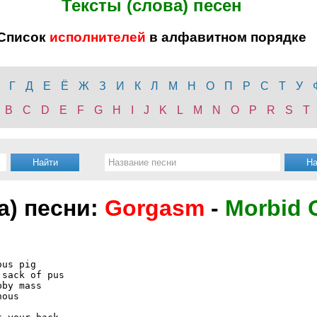
Тексты (слова) песен
Список
исполнителей
в алфавитном порядке
Г
Д
Е
Ё
Ж
З
И
К
Л
М
Н
О
П
Р
С
Т
У
B
C
D
E
F
G
H
I
J
K
L
M
N
O
P
R
S
T
а) песни:
Gorgasm
-
Morbid 
us pig

sack of pus

by mass

ous
