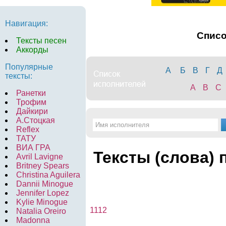
Навигация:
Спис
Тексты песен
Аккорды
Популярные
А
Б
В
Г
Д
тексты:
A
B
C
Ранетки
Трофим
Дайкири
А.Стоцкая
Reflex
ТАТУ
ВИА ГРА
Тексты (слова) 
Avril Lavigne
Britney Spears
Christina Aguilera
Dannii Minogue
Jennifer Lopez
Kylie Minogue
1112
Natalia Oreiro
Madonna