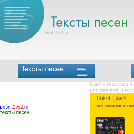
Сайт с текстами 
российской, а так
pesni
.
2vs2
.
ru
тексты песен