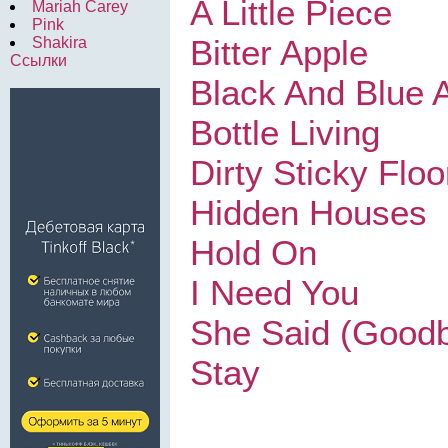
A Little Piece
Mariah Carey
Pink
Bitter Apple
Shakira
Ссылки
Black And Blue 
Bottle Living
Dirty Sticky Floo
Hidden Houses
Hold On
I Need You
She Said (Good
Stay