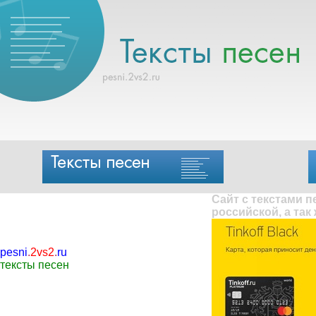
Сайт с текстами 
российской, а так
pesni
.
2vs2
.
ru
тексты песен