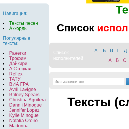
Те
Навигация:
Тексты песен
Список
испол
Аккорды
Популярные
тексты:
А
Б
В
Г
Д
Ранетки
Трофим
A
B
C
Дайкири
А.Стоцкая
Reflex
ТАТУ
ВИА ГРА
Avril Lavigne
Britney Spears
Тексты (с
Christina Aguilera
Dannii Minogue
Jennifer Lopez
Kylie Minogue
Natalia Oreiro
Madonna