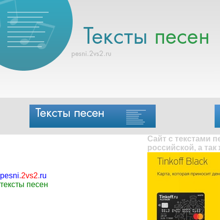
Сайт с текстами 
российской, а так
pesni
.
2vs2
.
ru
тексты песен