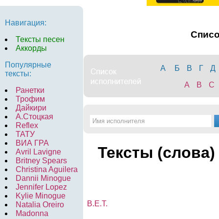
Навигация:
Спис
Тексты песен
Аккорды
Популярные
А
Б
В
Г
Д
тексты:
A
B
C
Ранетки
Трофим
Дайкири
А.Стоцкая
Reflex
ТАТУ
ВИА ГРА
Тексты (слова)
Avril Lavigne
Britney Spears
Christina Aguilera
Dannii Minogue
Jennifer Lopez
Kylie Minogue
B.E.T.
Natalia Oreiro
Madonna