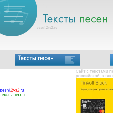
Сайт с текстами 
российской, а так
pesni
.
2vs2
.
ru
тексты песен