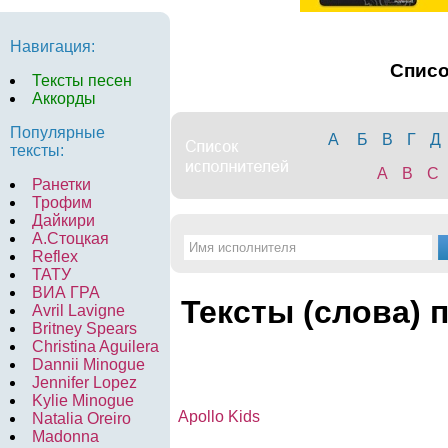
Навигация:
Спис
Тексты песен
Аккорды
Популярные
А
Б
В
Г
Д
тексты:
A
B
C
Ранетки
Трофим
Дайкири
А.Стоцкая
Reflex
ТАТУ
ВИА ГРА
Тексты (слова) 
Avril Lavigne
Britney Spears
Christina Aguilera
Dannii Minogue
Jennifer Lopez
Kylie Minogue
Apollo Kids
Natalia Oreiro
Madonna