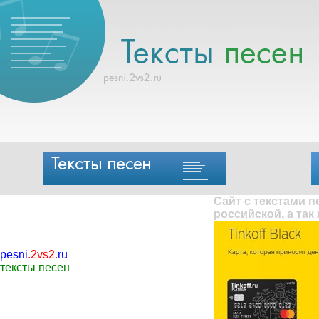
Сайт с текстами 
российской, а так
pesni
.
2vs2
.
ru
тексты песен