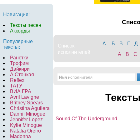
Навигация:
Спис
Тексты песен
Аккорды
Популярные
А
Б
В
Г
Д
тексты:
A
B
C
Ранетки
Трофим
Дайкири
А.Стоцкая
Reflex
ТАТУ
ВИА ГРА
Тексты
Avril Lavigne
Britney Spears
Christina Aguilera
Dannii Minogue
Sound Of The Underground
Jennifer Lopez
Kylie Minogue
Natalia Oreiro
Madonna