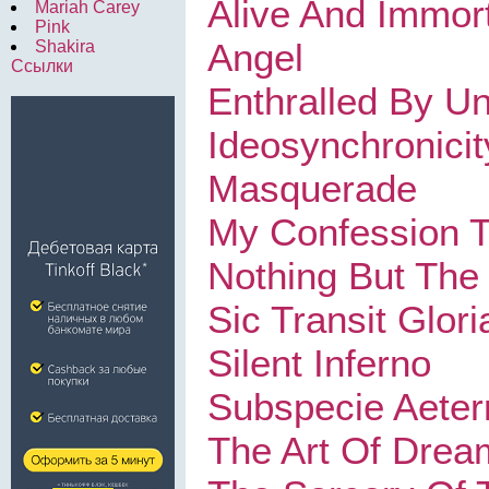
Alive And Immor
Mariah Carey
Pink
Angel
Shakira
Ссылки
Enthralled By 
Ideosynchronicit
Masquerade
My Confession 
Nothing But The
Sic Transit Glor
Silent Inferno
Subspecie Aeter
The Art Of Drea