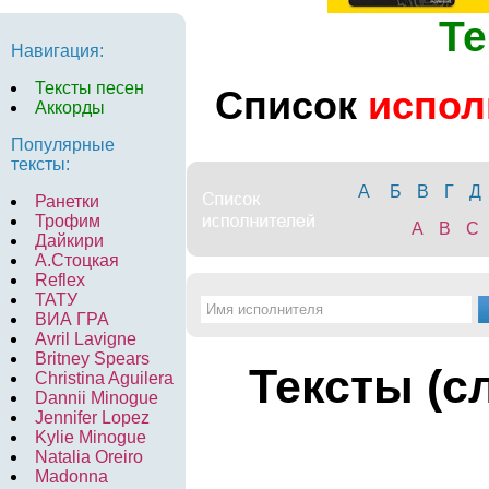
Те
Навигация:
Тексты песен
Список
испол
Аккорды
Популярные
тексты:
А
Б
В
Г
Д
Ранетки
Трофим
A
B
C
Дайкири
А.Стоцкая
Reflex
ТАТУ
ВИА ГРА
Avril Lavigne
Britney Spears
Тексты (с
Christina Aguilera
Dannii Minogue
Jennifer Lopez
Kylie Minogue
Natalia Oreiro
Madonna