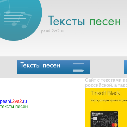
Сайт с текстами 
российской, а так
pesni
.
2vs2
.
ru
тексты песен