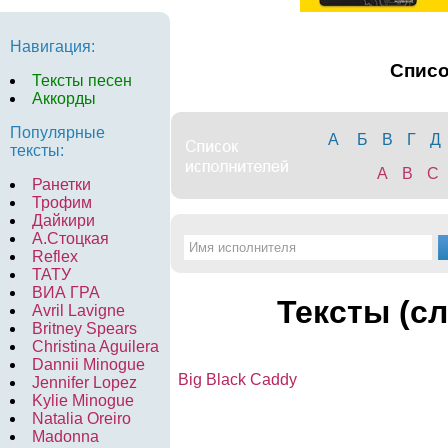
Навигация:
Спис
Тексты песен
Аккорды
Популярные
А
Б
В
Г
Д
тексты:
A
B
C
Ранетки
Трофим
Дайкири
А.Стоцкая
Reflex
ТАТУ
ВИА ГРА
Тексты (сл
Avril Lavigne
Britney Spears
Christina Aguilera
Dannii Minogue
Big Black Caddy
Jennifer Lopez
Kylie Minogue
Natalia Oreiro
Madonna