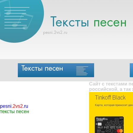
Сайт с текстами 
российской, а так
pesni
.
2vs2
.
ru
тексты песен