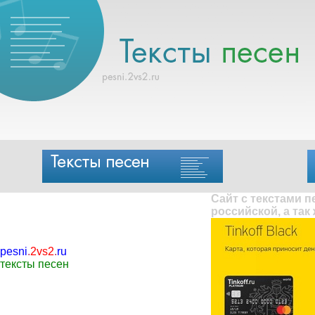
Сайт с текстами 
российской, а так
pesni
.
2vs2
.
ru
тексты песен