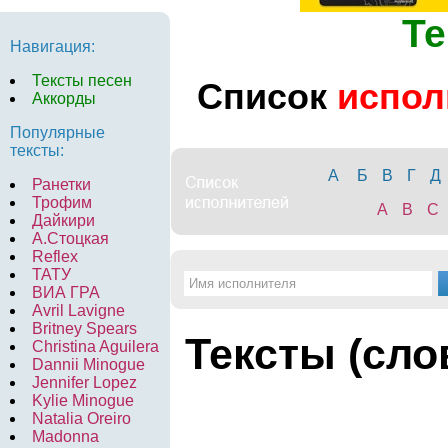
Те
Навигация:
Тексты песен
Список
испол
Аккорды
Популярные
тексты:
А
Б
В
Г
Д
Ранетки
Трофим
A
B
C
Дайкири
А.Стоцкая
Reflex
ТАТУ
ВИА ГРА
Avril Lavigne
Britney Spears
Тексты (сло
Christina Aguilera
Dannii Minogue
Jennifer Lopez
Kylie Minogue
Natalia Oreiro
Madonna