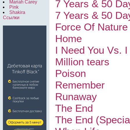
7 Years & 50 Da
Mariah Carey
Pink
7 Years & 50 Day
Shakira
Ссылки
Force Of Nature
Home
I Need You Vs. 
Million tears
Poison
Remember
Runaway
The End
The End (Specia