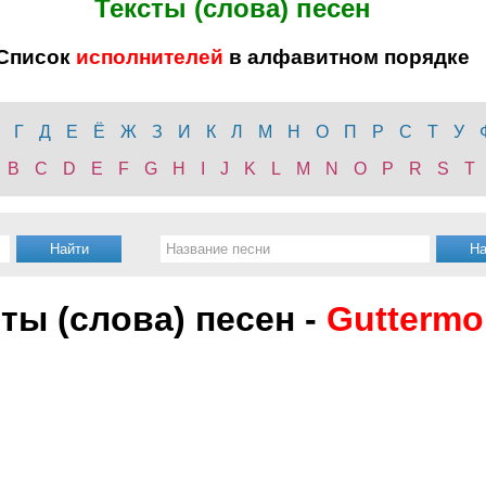
Тексты (слова) песен
Список
исполнителей
в алфавитном порядке
Г
Д
Е
Ё
Ж
З
И
К
Л
М
Н
О
П
Р
С
Т
У
B
C
D
E
F
G
H
I
J
K
L
M
N
O
P
R
S
T
ты (слова) песен -
Guttermo