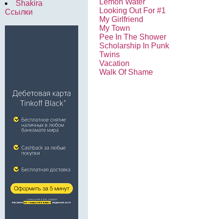
Lemon Water
Shakira
Looking Out For #1
Ссылки
My Girlfriend
My Town
Pee In The Shower
Scholarship In Punk
Twins
Vacation
Walk Of Shame