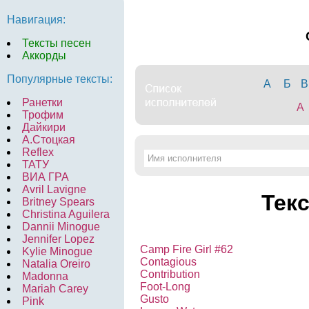
Навигация:
Тексты песен
Аккорды
Популярные тексты:
А
Б
В
Ранетки
A
Трофим
Дайкири
А.Стоцкая
Reflex
ТАТУ
ВИА ГРА
Avril Lavigne
Текс
Britney Spears
Christina Aguilera
Dannii Minogue
Jennifer Lopez
Camp Fire Girl #62
Kylie Minogue
Contagious
Natalia Oreiro
Contribution
Madonna
Foot-Long
Mariah Carey
Gusto
Pink