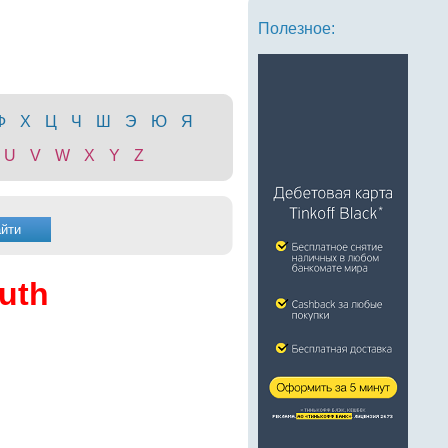
Полезное:
Ф
Х
Ц
Ч
Ш
Э
Ю
Я
U
V
W
X
Y
Z
uth