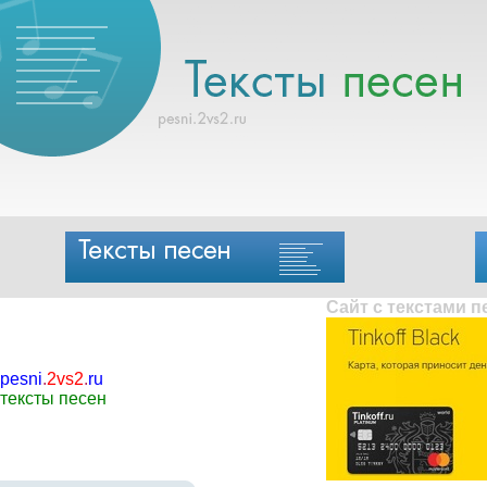
Сайт с текстами 
pesni
.
2vs2
.
ru
тексты песен