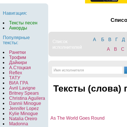
Навигация:
Спис
Тексты песен
Аккорды
Популярные
А
Б
В
Г
Д
тексты:
A
B
C
Ранетки
Трофим
Дайкири
А.Стоцкая
Reflex
ТАТУ
ВИА ГРА
Тексты (слова) 
Avril Lavigne
Britney Spears
Christina Aguilera
Dannii Minogue
Jennifer Lopez
Kylie Minogue
As The World Goes Round
Natalia Oreiro
Madonna