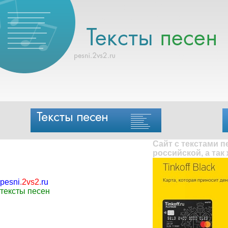
Сайт с текстами 
российской, а так
pesni
.
2vs2
.
ru
тексты песен