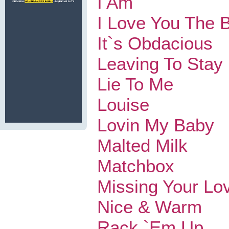
I Am
I Love You The 
It`s Obdacious
Leaving To Stay
Lie To Me
Louise
Lovin My Baby
Malted Milk
Matchbox
Missing Your Lo
Nice & Warm
Rack `Em Up