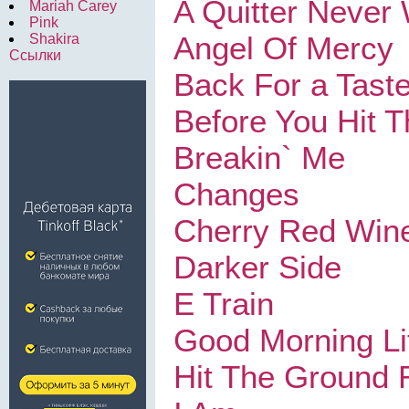
A Quitter Never
Mariah Carey
Pink
Angel Of Mercy
Shakira
Ссылки
Back For a Tast
Before You Hit 
Breakin` Me
Changes
Cherry Red Win
Darker Side
E Train
Good Morning Lit
Hit The Ground 