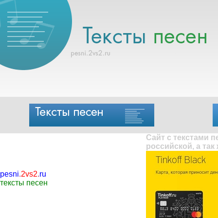
Сайт с текстами 
российской, а так
pesni
.
2vs2
.
ru
тексты песен