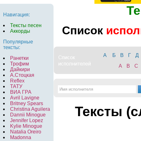
Те
Навигация:
Тексты песен
Список
испол
Аккорды
Популярные
тексты:
А
Б
В
Г
Д
Ранетки
Трофим
A
B
C
Дайкири
А.Стоцкая
Reflex
ТАТУ
ВИА ГРА
Avril Lavigne
Britney Spears
Тексты (с
Christina Aguilera
Dannii Minogue
Jennifer Lopez
Kylie Minogue
Natalia Oreiro
Madonna