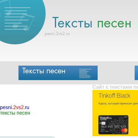
Сайт с текстами 
pesni
.
2vs2
.
ru
тексты песен