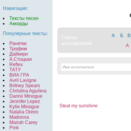
Навигация:
Тексты песен
Аккорды
Популярные тексты:
А
Б
В
Ранетки
A
Трофим
Дайкири
А.Стоцкая
Reflex
ТАТУ
ВИА ГРА
Avril Lavigne
Britney Spears
Christina Aguilera
Dannii Minogue
Jennifer Lopez
Steal my sunshine
Kylie Minogue
Natalia Oreiro
Madonna
Mariah Carey
Pink