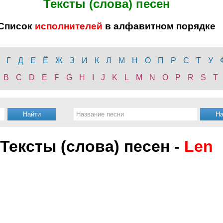
Тексты (слова) песен
Список
исполнителей
в алфавитном порядке
Г
Д
Е
Ё
Ж
З
И
К
Л
М
Н
О
П
Р
С
Т
У
B
C
D
E
F
G
H
I
J
K
L
M
N
O
P
R
S
T
Тексты (слова) песен -
Len