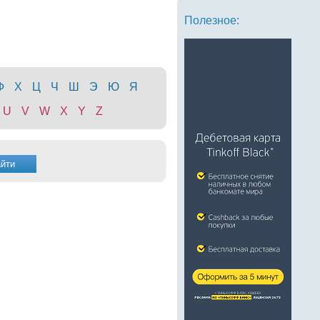
Полезное:
Ф
Х
Ц
Ч
Ш
Э
Ю
Я
U
V
W
X
Y
Z