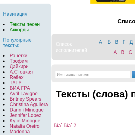
Навигация:
Спис
Тексты песен
Аккорды
Популярные
А
Б
В
Г
Д
тексты:
A
B
C
Ранетки
Трофим
Дайкири
А.Стоцкая
Reflex
ТАТУ
ВИА ГРА
Тексты (слова) 
Avril Lavigne
Britney Spears
Christina Aguilera
Dannii Minogue
Jennifer Lopez
Kylie Minogue
Bia` Bia` 2
Natalia Oreiro
Madonna