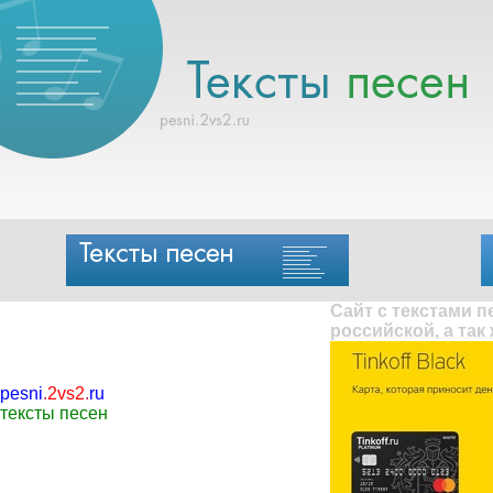
Сайт с текстами 
российской, а так
pesni
.
2vs2
.
ru
тексты песен