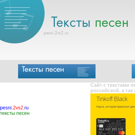
Сайт с текстами 
российской, а так
pesni
.
2vs2
.
ru
тексты песен