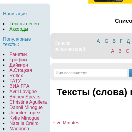
Навигация:
Спис
Тексты песен
Аккорды
Популярные
А
Б
В
Г
Д
тексты:
A
B
C
Ранетки
Трофим
Дайкири
А.Стоцкая
Reflex
ТАТУ
ВИА ГРА
Тексты (слова) 
Avril Lavigne
Britney Spears
Christina Aguilera
Dannii Minogue
Jennifer Lopez
Kylie Minogue
Five Minutes
Natalia Oreiro
Madonna