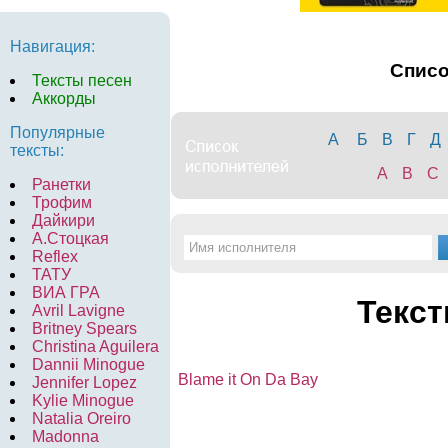
Навигация:
Спис
Тексты песен
Аккорды
Популярные
А
Б
В
Г
Д
тексты:
A
B
C
Ранетки
Трофим
Дайкири
А.Стоцкая
Reflex
ТАТУ
ВИА ГРА
Текст
Avril Lavigne
Britney Spears
Christina Aguilera
Dannii Minogue
Blame it On Da Bay
Jennifer Lopez
Kylie Minogue
Natalia Oreiro
Madonna