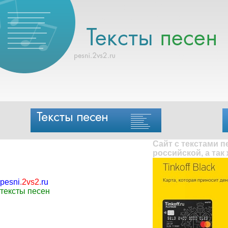
Сайт с текстами 
российской, а так
pesni
.
2vs2
.
ru
тексты песен