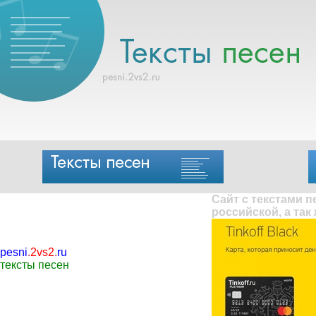
Сайт с текстами 
российской, а так
pesni
.
2vs2
.
ru
тексты песен