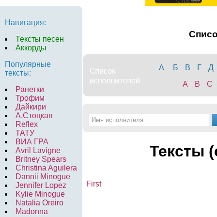
Навигация:
Спис
Тексты песен
Аккорды
Популярные
А
Б
В
Г
Д
тексты:
A
B
C
Ранетки
Трофим
Дайкири
А.Стоцкая
Reflex
ТАТУ
ВИА ГРА
Тексты (
Avril Lavigne
Britney Spears
Christina Aguilera
Dannii Minogue
First
Jennifer Lopez
Kylie Minogue
Natalia Oreiro
Madonna