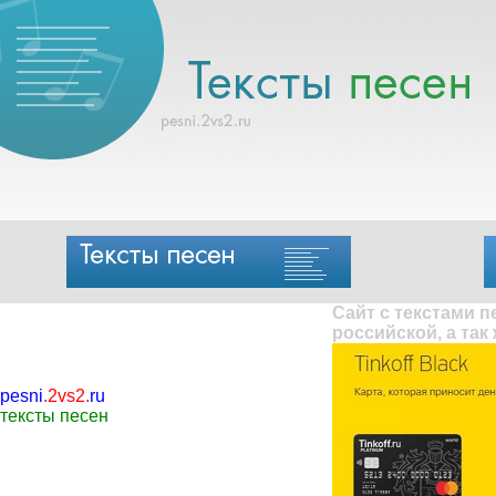
Сайт с текстами 
российской, а так
pesni
.
2vs2
.
ru
тексты песен