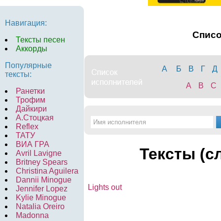
Навигация:
Спис
Тексты песен
Аккорды
Популярные
А
Б
В
Г
Д
тексты:
A
B
C
Ранетки
Трофим
Дайкири
А.Стоцкая
Reflex
ТАТУ
ВИА ГРА
Тексты (с
Avril Lavigne
Britney Spears
Christina Aguilera
Dannii Minogue
Lights out
Jennifer Lopez
Kylie Minogue
Natalia Oreiro
Madonna