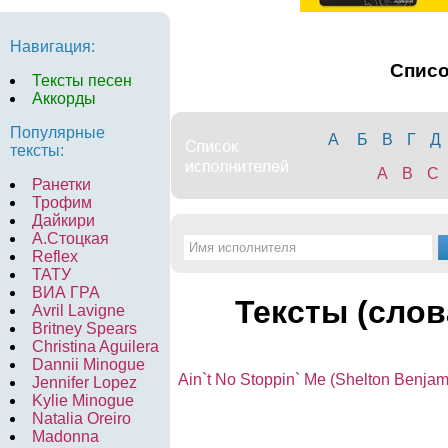
Навигация:
Спис
Тексты песен
Аккорды
Популярные
А
Б
В
Г
Д
тексты:
A
B
C
Ранетки
Трофим
Дайкири
А.Стоцкая
Reflex
ТАТУ
ВИА ГРА
Тексты (слов
Avril Lavigne
Britney Spears
Christina Aguilera
Dannii Minogue
Ain`t No Stoppin` Me (Shelton Benjam
Jennifer Lopez
Kylie Minogue
Natalia Oreiro
Madonna