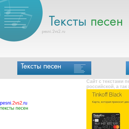
Сайт с текстами 
российской, а так
pesni
.
2vs2
.
ru
тексты песен