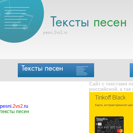
Сайт с текстами 
российской, а так
pesni
.
2vs2
.
ru
тексты песен