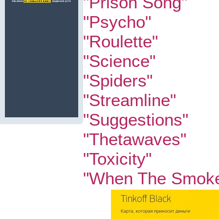
"Prison Song"
"Psycho"
"Roulette"
"Science"
"Spiders"
"Streamline"
"Suggestions"
"Thetawaves"
"Toxicity"
"When The Smoke