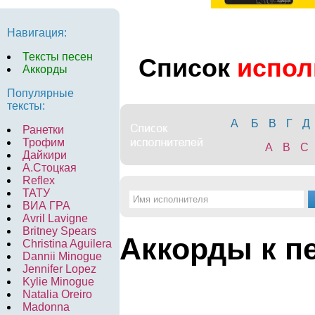
Навигация:
Тексты песен
Список
испол
Аккорды
Популярные
тексты:
А
Б
В
Г
Д
Ранетки
Трофим
A
B
C
Дайкири
А.Стоцкая
Reflex
ТАТУ
ВИА ГРА
Avril Lavigne
Britney Spears
Аккорды к п
Christina Aguilera
Dannii Minogue
Jennifer Lopez
Kylie Minogue
Natalia Oreiro
Madonna