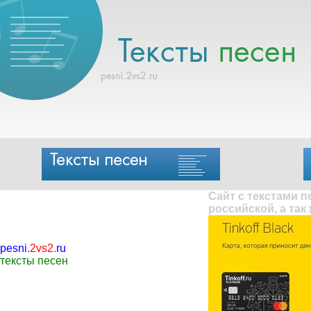
Сайт с текстами 
российской, а так
pesni
.
2vs2
.
ru
тексты песен