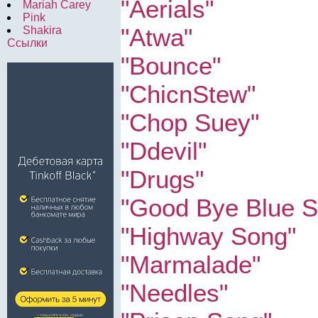
"Aerials"
Mariah Carey
Pink
"Atwa"
Shakira
Ссылки
"Bounce"
"ChicnStew"
"Chop Suey"
"Ddevil"
"Drugs"
"Good Bye Blue S
"Highway Song"
"Marmalade"
"Needles"