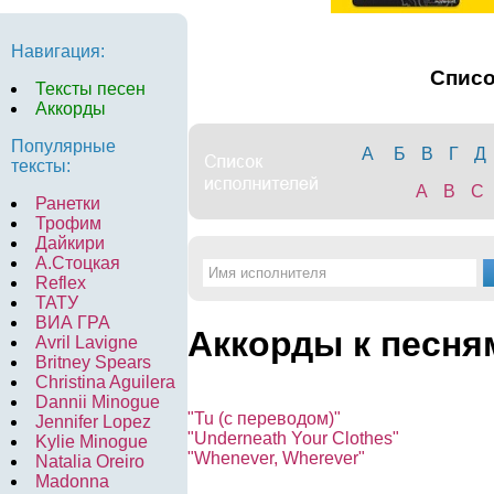
Навигация:
Спис
Тексты песен
Аккорды
Популярные
А
Б
В
Г
Д
тексты:
A
B
C
Ранетки
Трофим
Дайкири
А.Стоцкая
Reflex
ТАТУ
ВИА ГРА
Аккорды к песня
Avril Lavigne
Britney Spears
Christina Aguilera
Dannii Minogue
"Tu (с переводом)"
Jennifer Lopez
"Underneath Your Clothes"
Kylie Minogue
"Whenever, Wherever"
Natalia Oreiro
Madonna