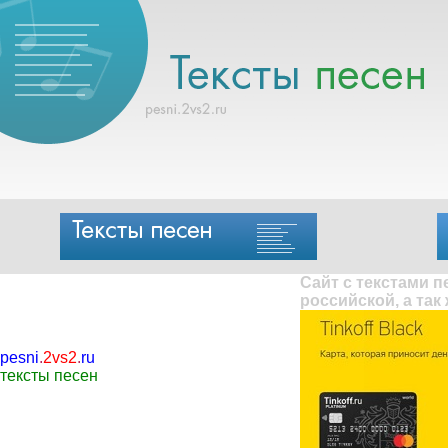
Сайт с текстами 
российской, а так
pesni
.
2vs2
.
ru
тексты песен