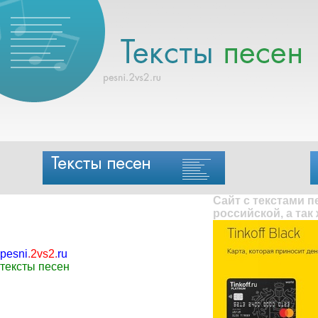
Сайт с текстами 
российской, а так
pesni
.
2vs2
.
ru
тексты песен