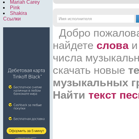
Mariah Carey
Pink
Shakira
Ссылки
Добро пожалова
найдете
слова
числа музыкальн
скачать новые
т
музыкальных г
Найти
текст пе