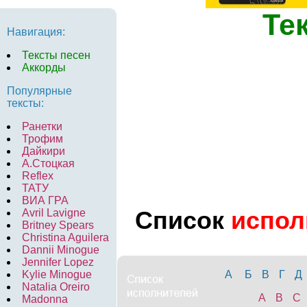
Те
Навигация:
Тексты песен
Аккорды
Популярные
тексты:
Ранетки
Трофим
Дайкири
А.Стоцкая
Reflex
ТАТУ
ВИА ГРА
Список
испол
Avril Lavigne
Britney Spears
Christina Aguilera
Dannii Minogue
Jennifer Lopez
Kylie Minogue
А
Б
В
Г
Д
Natalia Oreiro
A
B
C
Madonna