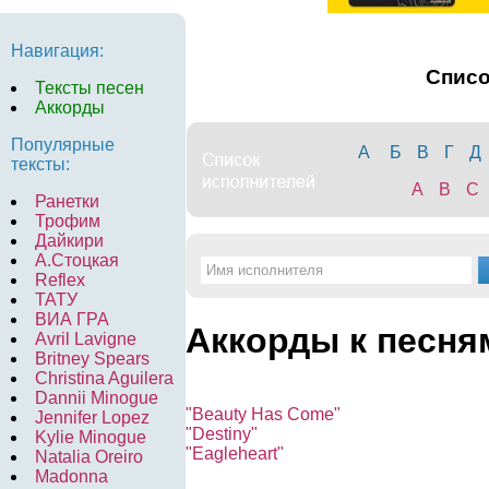
Навигация:
Спис
Тексты песен
Аккорды
Популярные
А
Б
В
Г
Д
тексты:
A
B
C
Ранетки
Трофим
Дайкири
А.Стоцкая
Reflex
ТАТУ
ВИА ГРА
Аккорды к песня
Avril Lavigne
Britney Spears
Christina Aguilera
Dannii Minogue
"Beauty Has Come"
Jennifer Lopez
"Destiny"
Kylie Minogue
"Eagleheart"
Natalia Oreiro
Madonna