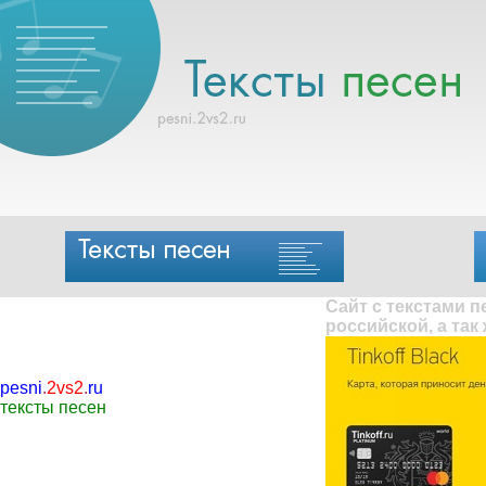
Сайт с текстами 
российской, а так
pesni
.
2vs2
.
ru
тексты песен