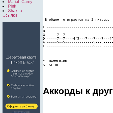
Mariah Carey
Pink
Shakira
Ссылки
 В общем-то играется на 2 гитары, н
E ---------------------------------
B ---------------------------------
G -----7--7------------------------
D -----7--7----4^5---7---7---7---4^
A -----5--5--------------5---5-----
E -----------------------5---5-----
                                   
^  HAMMER-ON

S  SLIDE  
Аккорды к дру