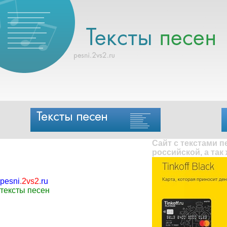
Сайт с текстами 
российской, а так
pesni
.
2vs2
.
ru
тексты песен