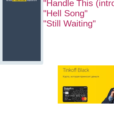
"Handle This (intr
"Hell Song"
"Still Waiting"