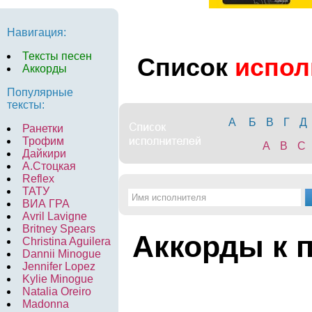
Навигация:
Тексты песен
Список
испол
Аккорды
Популярные
тексты:
А
Б
В
Г
Д
Ранетки
Трофим
A
B
C
Дайкири
А.Стоцкая
Reflex
ТАТУ
ВИА ГРА
Avril Lavigne
Britney Spears
Аккорды к 
Christina Aguilera
Dannii Minogue
Jennifer Lopez
Kylie Minogue
Natalia Oreiro
Madonna