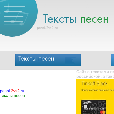
Сайт с текстами 
российской, а так
pesni
.
2vs2
.
ru
тексты песен