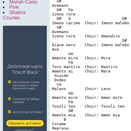
   G#

Mariah Carey
 Avemano

Pink
   D#   Fm

Shakira
 Iveno rore

Ссылки
   D#   b                      D#

 Imeno carime  Choir: Imeno malebo 
   G#

 Avemano

 Iveno rore    Choir: Omendire

                               D#  
 Diave nero    Choir: Imeno malebo 
 Ave

        Gm

 Amento mira   Choir: Mira

        Fm

 Toro mantiro  Choir: Mantiro

 Amento mi     Choir: Mare

  Gsus4G

  Dodeo 

   Cm

 Malevo        Choir: Levo

        Gm     

 Amento mire   Choir: Amen mire

        Fm

 Tovoli teo    Choir: Tovoli teo

        D# 

 Amento mia    Choir: Amen mia

      B

 Corame

 Reprase. 