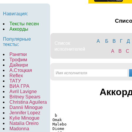
Навигация:
Спис
Тексты песен
Аккорды
Популярные
А
Б
В
Г
Д
тексты:
A
B
C
Ранетки
Трофим
Дайкири
А.Стоцкая
Reflex
ТАТУ
ВИА ГРА
Аккорд
Avril Lavigne
Britney Spears
Christina Aguilera
Dannii Minogue
Jennifer Lopez
  b

Kylie Minogue
 Omak

Natalia Oreiro
 Malebo

Madonna
 Diome
