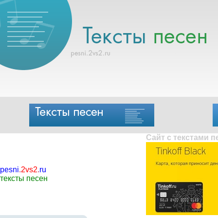
Сайт с текстами 
pesni
.
2vs2
.
ru
тексты песен