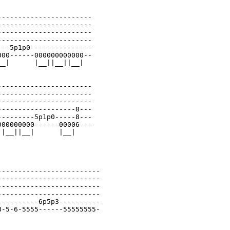
----------------------

----------------------

----------------------

----------------------

--5p1p0---------------

00------000000000000--

_|      |__||__||__|

----------------------

----------------------

----------------------

------------------8---

--------5p1p0-----8---

00000000------00006---

|__||__|      |__|

------------------------

------------------------

------------------------

------------------------

---------6p5p3----------

-5-6-5555------55555555-
