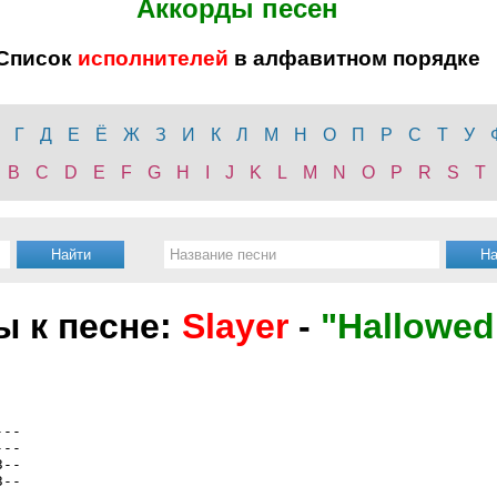
Аккорды песен
Список
исполнителей
в алфавитном порядке
Г
Д
Е
Ё
Ж
З
И
К
Л
М
Н
О
П
Р
С
Т
У
B
C
D
E
F
G
H
I
J
K
L
M
N
O
P
R
S
T
ы к песне:
Slayer
-
"Hallowed
--

--

--

--
