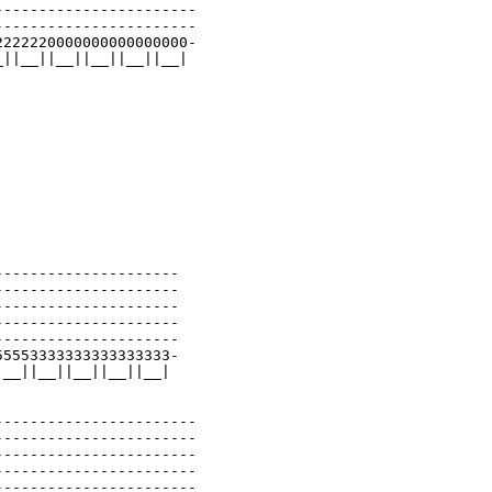
----------------------

----------------------

222220000000000000000-

||__||__||__||__||__|

--------------------

--------------------

--------------------

--------------------

--------------------

5553333333333333333-

__||__||__||__||__|

----------------------

----------------------

----------------------

----------------------

----------------------
