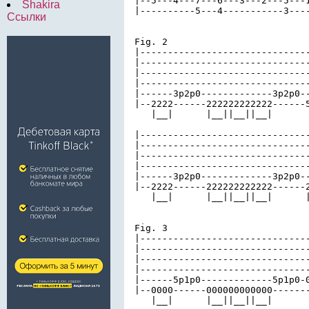
|--5---4---7---6---3---2---5---1
Shakira
|----------5---4-----------3----
Ссылки
Fig. 2

|-------------------------------
|-------------------------------
|-------------------------------
|-------------------------------
|------3p2p0-------------3p2p0--
|--2222------222222222222------5
   |__|      |__||__||__|

|-------------------------------
|-------------------------------
|-------------------------------
|-------------------------------
|------3p2p0-------------3p2p0--
|--2222------222222222222------2
   |__|      |__||__||__|      |
Fig. 3

|-------------------------------
|-------------------------------
|-------------------------------
|-------------------------------
|------5p1p0-------------5p1p0-0
|--0000------000000000000-------
   |__|      |__||__||__|
