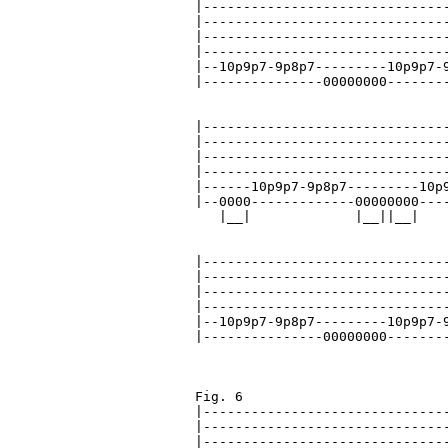
|-------------------------------
|-------------------------------
|-------------------------------
|-------------------------------
|--10p9p7-9p8p7---------10p9p7-9
|---------------00000000--------
|-------------------------------
|-------------------------------
|-------------------------------
|-------------------------------
|------10p9p7-9p8p7---------10p9
|--0000-------------00000000----
   |__|             |__||__|

|-------------------------------
|-------------------------------
|-------------------------------
|-------------------------------
|--10p9p7-9p8p7---------10p9p7-9
|---------------00000000--------
Fig. 6

|-------------------------------
|-------------------------------
|-------------------------------