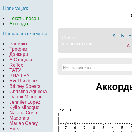
Навигация:
Тексты песен
Аккорды
Популярные тексты:
А
Б
В
Ранетки
A
Трофим
Дайкири
А.Стоцкая
Reflex
ТАТУ
ВИА ГРА
Avril Lavigne
Аккорд
Britney Spears
Christina Aguilera
Dannii Minogue
Jennifer Lopez
Kylie Minogue
Fig. 1

Natalia Oreiro
|-------------------------------
Madonna
|-------------------------------
Mariah Carey
|--7---6-----------5---4-------3
|--7---6---7---6---5---4---5---3
Pink