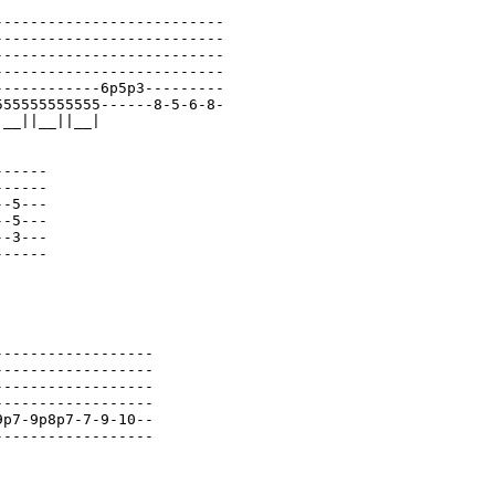
-------------------------

-------------------------

-------------------------

-------------------------

-----------6p5p3---------

55555555555------8-5-6-8-

__||__||__|

-----

-----

-5---

-5---

-3---

-----

-----------------

-----------------

-----------------

-----------------

p7-9p8p7-7-9-10--

-----------------
