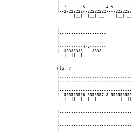
|-------------------------------
|--2-------5---------4-5--------
|--2-222222--22222222----2222222
       |__|  |__||__|    |__||__
|--------------------

|--------------------

|--------------------

|--------------------

|----------4-5-------

|--33333333----3333--

   |__||__|

Fig. 7

|-------------------------------
|-------------------------------
|-------------------------------
|-------------------------------
|-------------------------------
|--555555558-5555557-8-555555555
   |__||__|  |__|      |__||__||
|-------------------------------
|-------------------------------
|-------------------------------
|-------------------------------
|-------------------------------