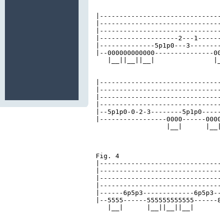
|-------------------------------
|-------------------------------
|-------------------------------
|--------------------2---1------
|--------------5p1p0---3--------
|--000000000000---------------00
   |__||__||__|               |_
|-------------------------------
|-------------------------------
|-------------------------------
|-------------------------------
|--5p1p0-0-2-3--------5p1p0-----
|-----------------0000------0000
                  |__|      |__|
Fig. 4

|-------------------------------
|-------------------------------
|-------------------------------
|-------------------------------
|------6p5p3-------------6p5p3--
|--5555------555555555555------8
   |__|      |__||__||__|
