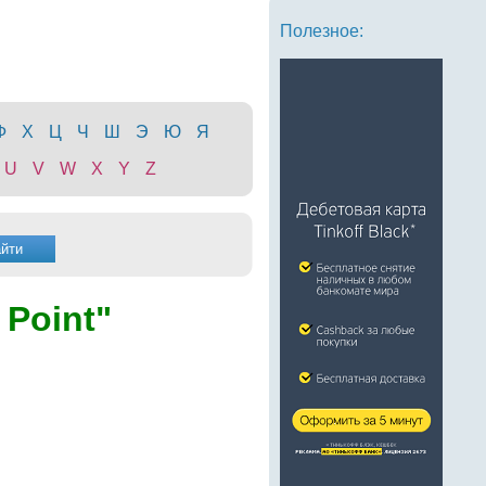
Полезное:
Ф
Х
Ц
Ч
Ш
Э
Ю
Я
U
V
W
X
Y
Z
 Point"