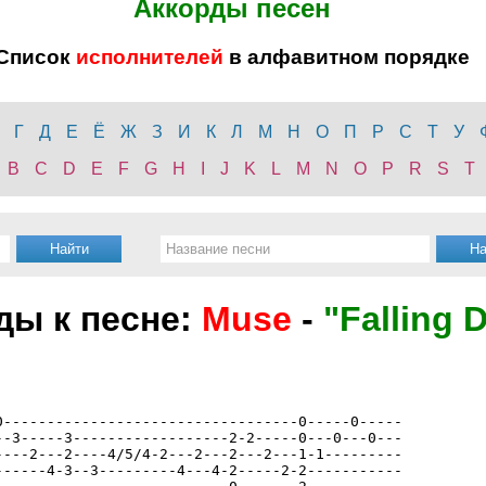
Аккорды песен
Список
исполнителей
в алфавитном порядке
Г
Д
Е
Ё
Ж
З
И
К
Л
М
Н
О
П
Р
С
Т
У
B
C
D
E
F
G
H
I
J
K
L
M
N
O
P
R
S
T
ды к песне:
Muse
-
"Falling 
----------------------------------0-----0-----

-3-----3------------------2-2-----0---0---0---

---2---2----4/5/4-2---2---2---2---1-1---------

-----4-3--3---------4---4-2-----2-2-----------
