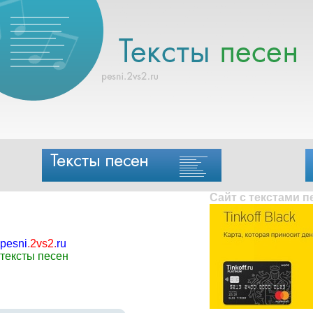
Сайт с текстами 
pesni
.
2vs2
.
ru
тексты песен