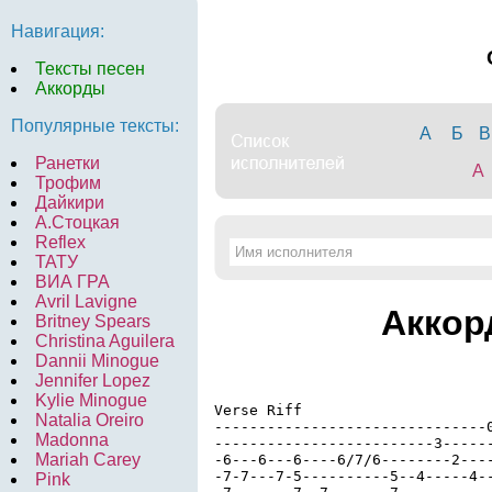
Навигация:
Тексты песен
Аккорды
Популярные тексты:
А
Б
В
Ранетки
A
Трофим
Дайкири
А.Стоцкая
Reflex
ТАТУ
ВИА ГРА
Avril Lavigne
Аккор
Britney Spears
Christina Aguilera
Dannii Minogue
Jennifer Lopez
Kylie Minogue
Verse Riff

Natalia Oreiro
-------------------------------0
Madonna
-------------------------3------
Mariah Carey
-6---6---6----6/7/6--------2----
-7-7---7-5----------5--4-----4--
Pink