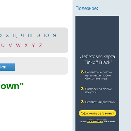
Полезное:
Ф
Х
Ц
Ч
Ш
Э
Ю
Я
U
V
W
X
Y
Z
Down"