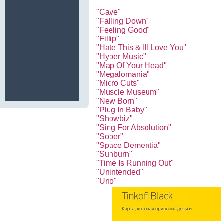
"Cave"
"Falling Down"
"Feeling Good"
"Fillip"
"Hate This & Ill Love You"
"Hyper Music"
"Map Of Your Head"
"Megalomania"
"Micro Cuts"
"Muscle Museum"
"New Born"
"Plug In Baby"
"Showbiz"
"Sing For Absolution"
"Sober"
"Space Dementia"
"Sunburn"
"Time Is Running Out"
"Unintended"
"Uno"