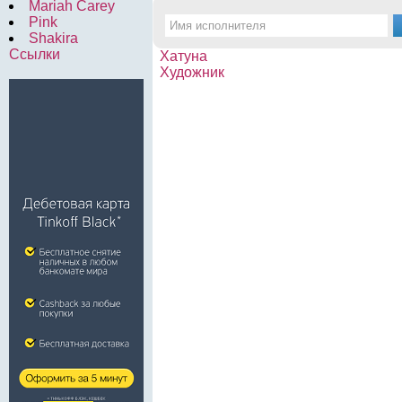
Mariah Carey
Pink
Shakira
Ссылки
Хатуна
Художник