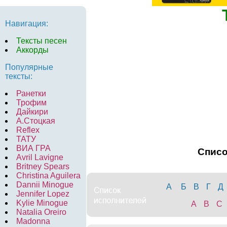
Навигация:
Тексты песен
Аккорды
Популярные
тексты:
Ранетки
Трофим
Дайкири
А.Стоцкая
Reflex
ТАТУ
ВИА ГРА
Спис
Avril Lavigne
Britney Spears
Christina Aguilera
Dannii Minogue
А
Б
В
Г
Д
Jennifer Lopez
Kylie Minogue
A
B
C
Natalia Oreiro
Madonna