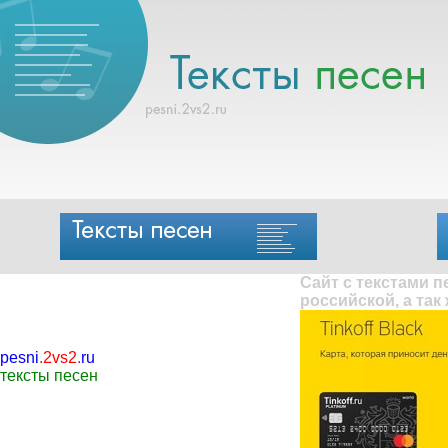
Сайт с текстами 
российской, а так
pesni
.
2vs2
.
ru
тексты песен