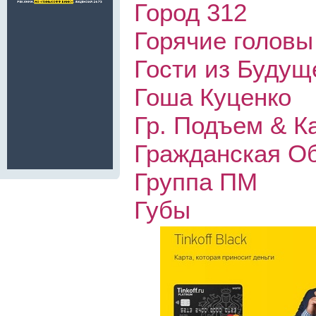
Город 312
Горячие головы
Гости из Будущ
Гоша Куценко
Гр. Подъем & К
Гражданская О
Группа ПМ
Губы