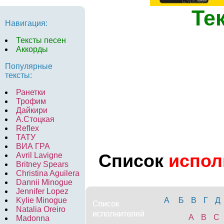
Те
Навигация:
Тексты песен
Аккорды
Популярные
тексты:
Ранетки
Трофим
Дайкири
А.Стоцкая
Reflex
ТАТУ
ВИА ГРА
Список
испол
Avril Lavigne
Britney Spears
Christina Aguilera
Dannii Minogue
Jennifer Lopez
Kylie Minogue
А
Б
В
Г
Д
Natalia Oreiro
A
B
C
Madonna