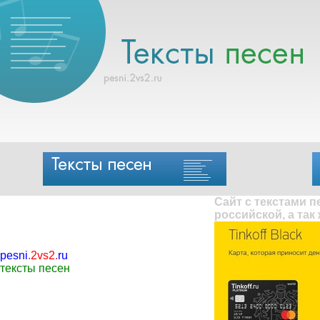
Сайт с текстами 
российской, а так
pesni
.
2vs2
.
ru
тексты песен