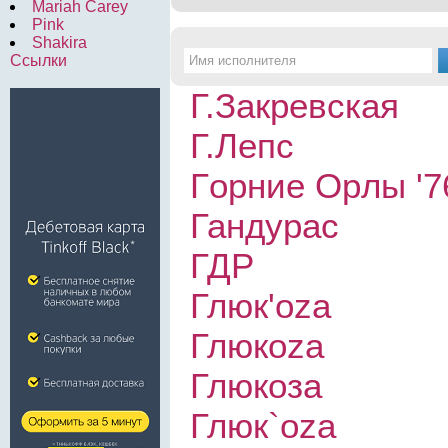
Mariah Carey
Pink
Shakira
Ссылки
Г.Закревская
Г.Лепс
Гopниe Opлы '7
Гандурас
ГДР
Глюк'oza
Глюкoza
Глюкоза
Глюк`oza