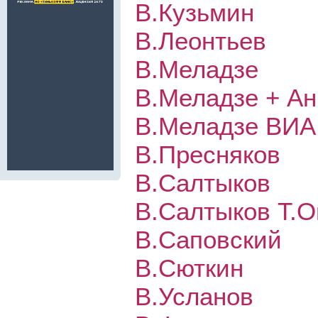
В.Кузьмин
В.Леонтьев
В.Меладзе
В.Меладзе + Ан
В.Меладзе ВИА
В.Пресняков
В.Салтыков
В.Салтыков Т.О
В.Саповский
В.Сюткин
В.Усланов