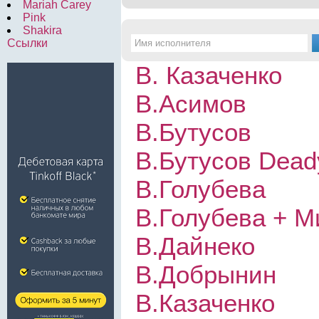
Mariah Carey
Pink
Shakira
Ссылки
В. Казаченко
В.Асимов
В.Бутусов
В.Бутусов Dea
В.Голубева
В.Голубева + М
В.Дайнеко
В.Добрынин
В.Казаченко