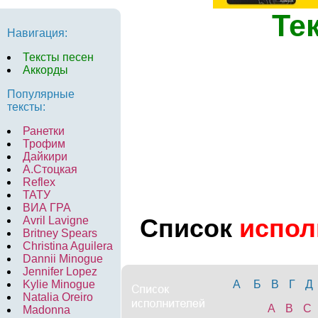
Те
Навигация:
Тексты песен
Аккорды
Популярные
тексты:
Ранетки
Трофим
Дайкири
А.Стоцкая
Reflex
ТАТУ
ВИА ГРА
Список
испол
Avril Lavigne
Britney Spears
Christina Aguilera
Dannii Minogue
Jennifer Lopez
Kylie Minogue
А
Б
В
Г
Д
Natalia Oreiro
A
B
C
Madonna