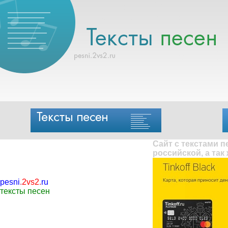
Сайт с текстами 
российской, а так
pesni
.
2vs2
.
ru
тексты песен