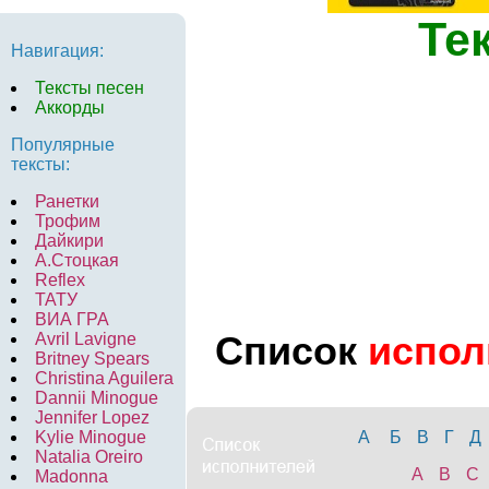
Те
Навигация:
Тексты песен
Аккорды
Популярные
тексты:
Ранетки
Трофим
Дайкири
А.Стоцкая
Reflex
ТАТУ
ВИА ГРА
Список
испол
Avril Lavigne
Britney Spears
Christina Aguilera
Dannii Minogue
Jennifer Lopez
Kylie Minogue
А
Б
В
Г
Д
Natalia Oreiro
A
B
C
Madonna