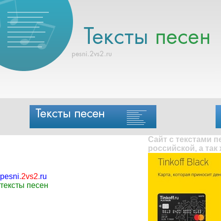
Сайт с текстами 
российской, а так
pesni
.
2vs2
.
ru
тексты песен