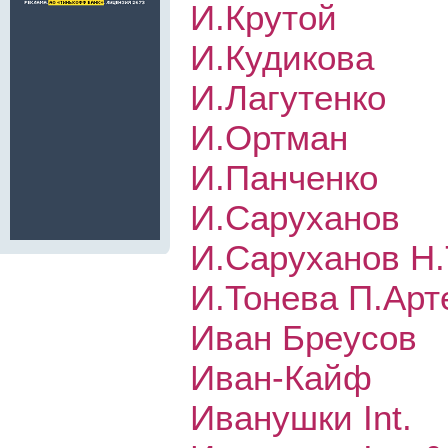
И.Крутой
И.Кудикова
И.Лагутенко
И.Ортман
И.Панченко
И.Саруханов
И.Саруханов Н.
И.Тонева П.Арт
Иван Бреусов
Иван-Кайф
Иванушки Int.