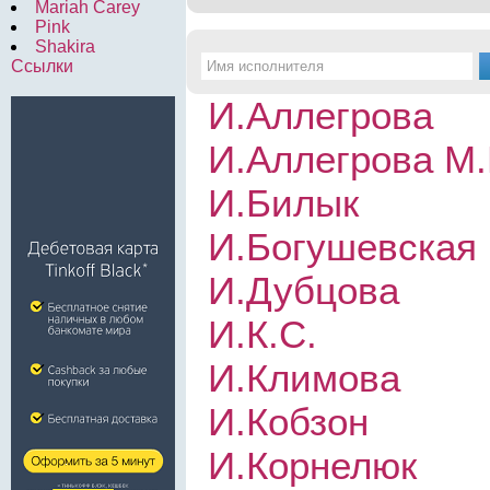
Mariah Carey
Pink
Shakira
Ссылки
И.Аллегрова
И.Аллегрова М
И.Билык
И.Богушевская
И.Дубцова
И.К.С.
И.Климова
И.Кобзон
И.Корнелюк