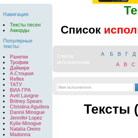
Те
Навигация:
Тексты песен
Список
испол
Аккорды
Популярные
тексты:
А
Б
В
Г
Д
Ранетки
Трофим
A
B
C
Дайкири
А.Стоцкая
Reflex
ТАТУ
ВИА ГРА
Avril Lavigne
Britney Spears
Тексты 
Christina Aguilera
Dannii Minogue
Jennifer Lopez
Kylie Minogue
Natalia Oreiro
Madonna