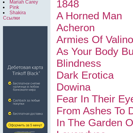
1848
Mariah Carey
Pink
A Horned Man
Shakira
Ссылки
Acheron
Armies Of Valino
As Your Body B
Blindness
Dark Erotica
Dowina
Fear In Their Ey
From Ashes To 
In The Garden O