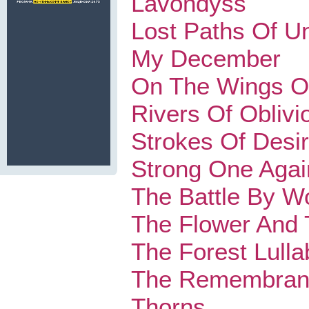
Lavondyss
Lost Paths Of U
My December
On The Wings O
Rivers Of Oblivi
Strokes Of Desi
Strong One Agai
The Battle By W
The Flower And 
The Forest Lulla
The Remembran
Thorns