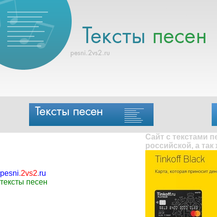
Сайт с текстами 
российской, а так
pesni
.
2vs2
.
ru
тексты песен