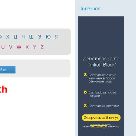
Полезное:
Ф
Х
Ц
Ч
Ш
Э
Ю
Я
U
V
W
X
Y
Z
th