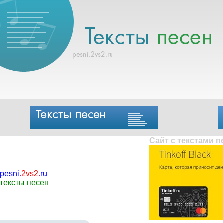
Сайт с текстами 
pesni
.
2vs2
.
ru
тексты песен