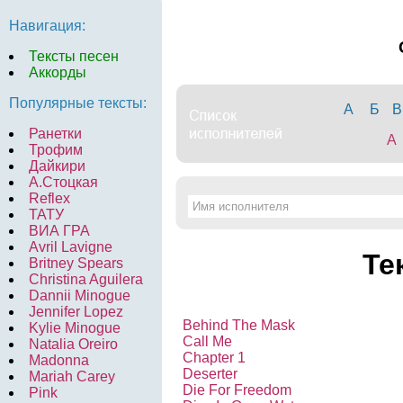
Навигация:
Тексты песен
Аккорды
Популярные тексты:
А
Б
В
Ранетки
A
Трофим
Дайкири
А.Стоцкая
Reflex
ТАТУ
ВИА ГРА
Avril Lavigne
Те
Britney Spears
Christina Aguilera
Dannii Minogue
Jennifer Lopez
Behind The Mask
Kylie Minogue
Call Me
Natalia Oreiro
Chapter 1
Madonna
Deserter
Mariah Carey
Die For Freedom
Pink