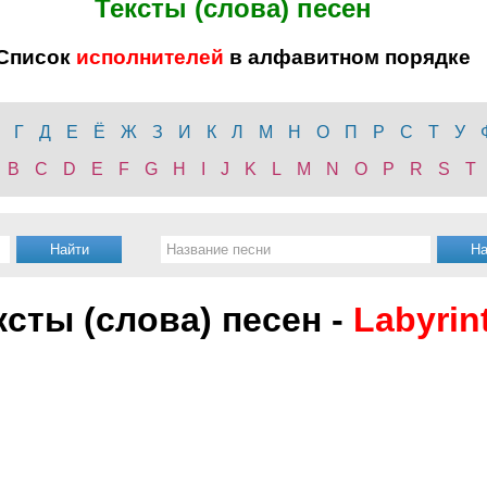
Тексты (слова) песен
Список
исполнителей
в алфавитном порядке
Г
Д
Е
Ё
Ж
З
И
К
Л
М
Н
О
П
Р
С
Т
У
B
C
D
E
F
G
H
I
J
K
L
M
N
O
P
R
S
T
ксты (слова) песен -
Labyrin