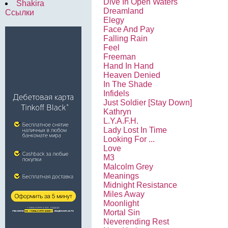
Dive In Open Waters
Shakira
Dreamland
Ссылки
Elegy
Face And Pay
Falling Rain
Feel
Freeman
Hand In Hand
Heaven Denied
In The Shade
Infidels
Just Soldier [Stay Down]
Kathryn
L.Y.A.F.H.
Lady Lost In Time
Looking For ...
Love
M3
Malcolm Grey
Meanings
Midnight Resistance
Miles Away
Moonlight
Mortal Sin
Neverending Rest