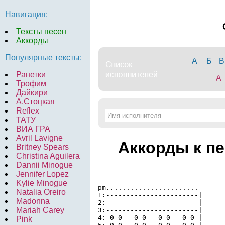
Навигация:
Тексты песен
Аккорды
Популярные тексты:
А
Б
В
Ранетки
A
Трофим
Дайкири
А.Стоцкая
Reflex
ТАТУ
ВИА ГРА
Avril Lavigne
Аккорды к п
Britney Spears
Christina Aguilera
Dannii Minogue
Jennifer Lopez
Kylie Minogue
pm.......................

Natalia Oreiro
1:-----------------------|

Madonna
2:-----------------------|

Mariah Carey
3:-----------------------|

4:-0-0---0-0---0-0---0-0-|

Pink