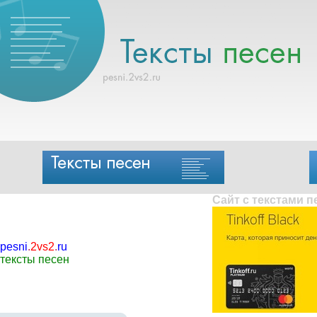
Сайт с текстами 
pesni
.
2vs2
.
ru
тексты песен