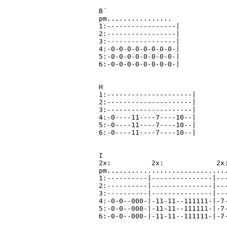
B´

pm................

1:-----------------|

2:-----------------|

3:-----------------|

4:-0-0-0-0-0-0-0-0-|

5:-0-0-0-0-0-0-0-0-|

6:-0-0-0-0-0-0-0-0-|

H

1:---------------------|

2:---------------------|

3:---------------------|

4:-0----11----7----10--|

5:-0----11----7----10--|

6:-0----11----7----10--|

I

2x:          2x:             2x:
pm..............................
1:----------|---------------|---
2:----------|---------------|---
3:----------|---------------|---
4:-0-0--000-|-11-11--111111-|-7-
5:-0-0--000-|-11-11--111111-|-7-
6:-0-0--000-|-11-11--111111-|-7-