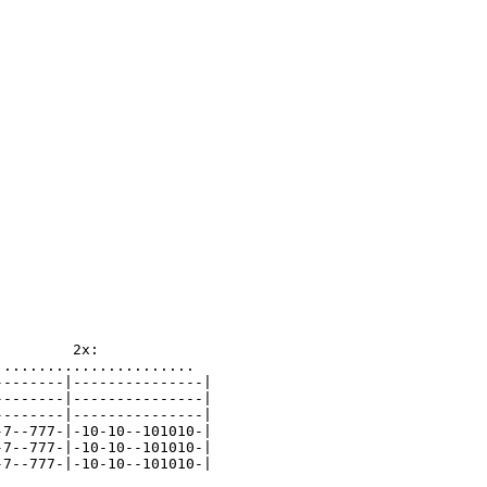
        2x:

......................

-------|---------------|

-------|---------------|

-------|---------------|

7--777-|-10-10--101010-|

7--777-|-10-10--101010-|

7--777-|-10-10--101010-|
