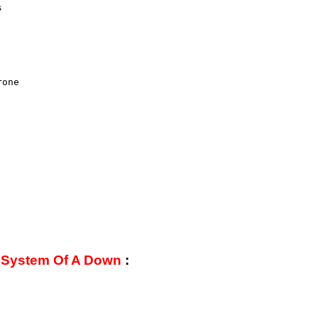


one

м
System Of A Down
: