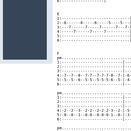
6:------------------|

E

1:-----------------------------|
2:-6------8-----6-----5----5---|
3:---7------7-----7------7---7-|
4:-----7------7-----7----------|
5:-----------------------------|
6:-----------------------------|
F

pm..............................
1:--------------------------|---
2:--------------------------|---
3:--------------------------|---
4:-7--7--8--7-7--7-7-7-8--7-|-6-
5:-5--5--6--5-5--5-5-5-6--5-|-4-
6:--------------------------|---
pm..............................
1:--------------------------|---
2:--------------------------|---
3:--------------------------|---
4:-2--2--3--2-2--2-2-2-3--2-|-5-
5:-0--0--1--0-0--0-0-0-1--0-|-3-
6:--------------------------|---
pm..............................