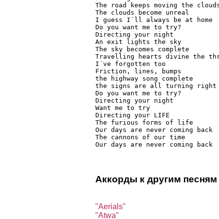
The road keeps moving the clouds
The clouds become unreal

I guess I´ll always be at home

Do you want me to try?

Directing your night

An exit lights the sky

The sky becomes complete

Travelling hearts divine the thr
I´ve forgotten too

Friction, lines, bumps

the highway song complete

the signs are all turning right

Do you want me to try?

Directing your night

Want me to try

Directing your LIFE

The furious forms of life

Our days are never coming back

The cannons of our time

Our days are never coming back 
Аккорды к другим песня
"Aerials"
"Atwa"