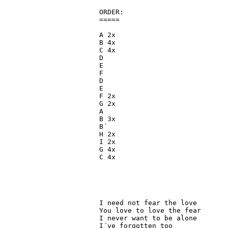
ORDER:

=====

A 2x

B 4x

C 4x

D

E

F

D

E

F 2x

G 2x

A

B 3x

B´

H 2x

I 2x

G 4x

C 4x

I need not fear the love

You love to love the fear

I never want to be alone

I´ve forgotten too
