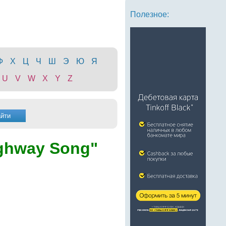
Полезное:
Ф
Х
Ц
Ч
Ш
Э
Ю
Я
U
V
W
X
Y
Z
ghway Song"