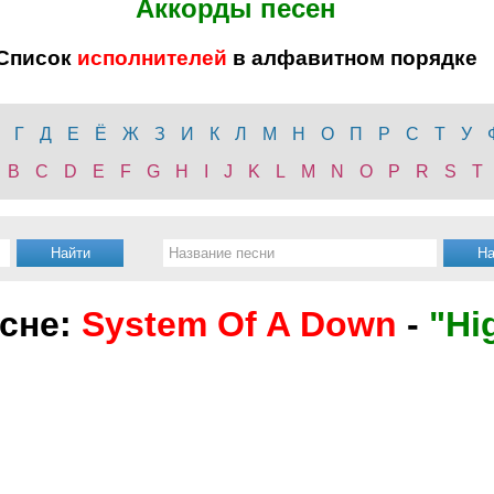
Аккорды песен
Список
исполнителей
в алфавитном порядке
Г
Д
Е
Ё
Ж
З
И
К
Л
М
Н
О
П
Р
С
Т
У
B
C
D
E
F
G
H
I
J
K
L
M
N
O
P
R
S
T
есне:
System Of A Down
-
"Hi