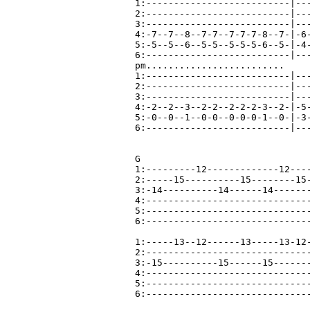
1:--------------------------|---
2:--------------------------|---
3:--------------------------|---
4:-7--7--8--7-7--7-7-7-8--7-|-6-
5:-5--5--6--5-5--5-5-5-6--5-|-4-
6:--------------------------|---
pm.........................

1:--------------------------|---
2:--------------------------|---
3:--------------------------|---
4:-2--2--3--2-2--2-2-2-3--2-|-5-
5:-0--0--1--0-0--0-0-0-1--0-|-3-
6:--------------------------|---
G

1:---------12-------------12----
2:-----15----------15--------15-
3:-14----------14------14-------
4:------------------------------
5:------------------------------
6:------------------------------
1:-----13--12------13-----13-12-
2:------------------------------
3:-15----------15------15-------
4:------------------------------
5:------------------------------
6:------------------------------