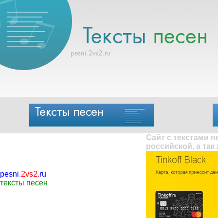
Сайт с текстами 
российской, а так
pesni
.
2vs2
.
ru
тексты песен