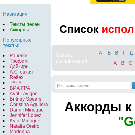
Навигация:
Тексты песен
Список
испол
Аккорды
Популярные
тексты:
А
Б
В
Г
Д
Ранетки
Трофим
A
B
C
Дайкири
А.Стоцкая
Reflex
ТАТУ
ВИА ГРА
Avril Lavigne
Britney Spears
Аккорды к
Christina Aguilera
Dannii Minogue
Jennifer Lopez
"G
Kylie Minogue
Natalia Oreiro
Madonna