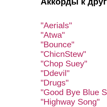
Аккорды к дру
"Aerials"
"Atwa"
"Bounce"
"ChicnStew"
"Chop Suey"
"Ddevil"
"Drugs"
"Good Bye Blue S
"Highway Song"