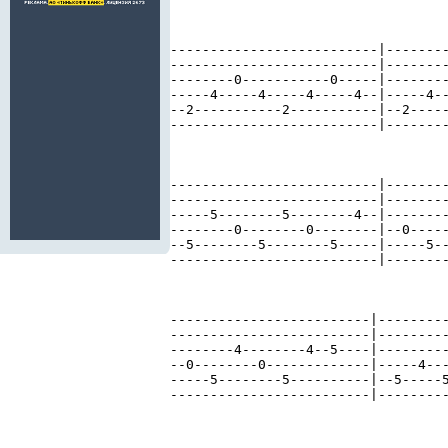
--------------------------|--------
--------------------------|--------
--------0-----------0-----|--------
-----4-----4-----4-----4--|-----4--
--2-----------2-----------|--2-----
--------------------------|--------
--------------------------|--------
--------------------------|--------
-----5--------5--------4--|--------
--------0--------0--------|--0-----
--5--------5--------5-----|-----5--
--------------------------|--------
-------------------------|---------
-------------------------|---------
--------4--------4--5----|---------
--0--------0-------------|-----4---
-----5--------5----------|--5-----5
-------------------------|---------