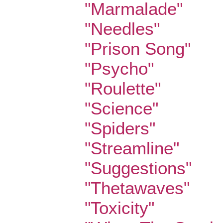
"Marmalade"
"Needles"
"Prison Song"
"Psycho"
"Roulette"
"Science"
"Spiders"
"Streamline"
"Suggestions"
"Thetawaves"
"Toxicity"