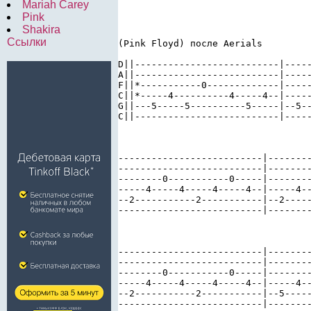
Mariah Carey
Pink
Shakira
Ссылки
(Pink Floyd) после Aerials

D||--------------------------|-----
A||--------------------------|-----
F||*-----------0-------------|-----
C||*-----4----------4-----4--|-----
G||---5-----5----------5-----|--5--
C||--------------------------|-----
--------------------------|--------
--------------------------|--------
--------0-----------0-----|--------
-----4-----4-----4-----4--|-----4--
--2-----------2-----------|--2-----
--------------------------|--------
--------------------------|--------
--------------------------|--------
--------0-----------0-----|--------
-----4-----4-----4-----4--|-----4--
--2-----------2-----------|--5-----
--------------------------|--------