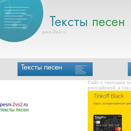
Сайт с текстами 
российской, а так
pesni
.
2vs2
.
ru
тексты песен