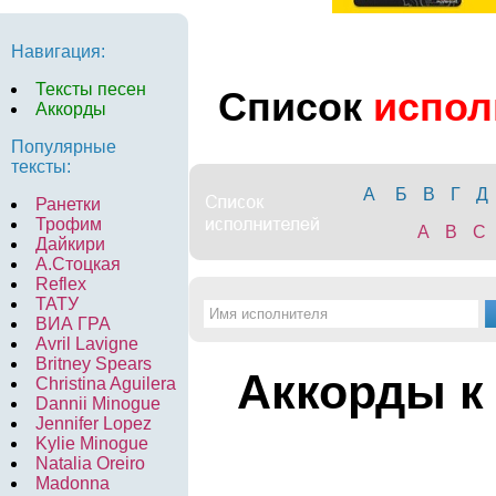
Навигация:
Тексты песен
Список
испол
Аккорды
Популярные
тексты:
А
Б
В
Г
Д
Ранетки
Трофим
A
B
C
Дайкири
А.Стоцкая
Reflex
ТАТУ
ВИА ГРА
Avril Lavigne
Britney Spears
Аккорды к
Christina Aguilera
Dannii Minogue
Jennifer Lopez
Kylie Minogue
Natalia Oreiro
Madonna