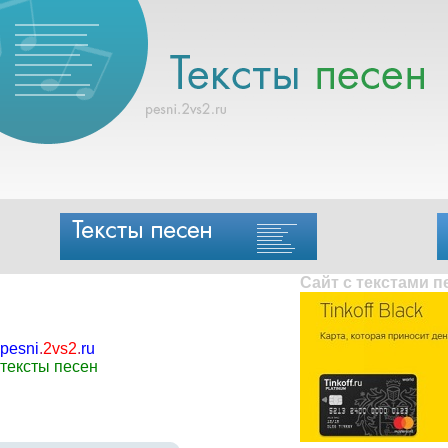
Сайт с текстами 
pesni
.
2vs2
.
ru
тексты песен