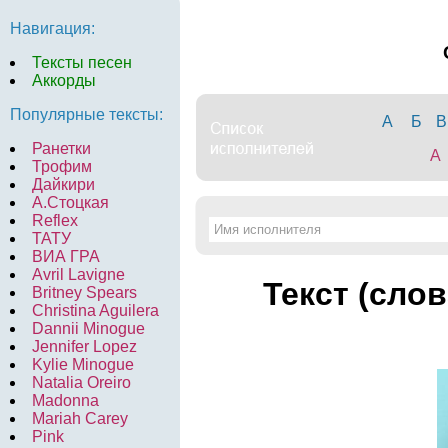
Навигация:
Тексты песен
Аккорды
Популярные тексты:
А
Б
В
Ранетки
A
Трофим
Дайкири
А.Стоцкая
Reflex
ТАТУ
ВИА ГРА
Avril Lavigne
Текст (слов
Britney Spears
Christina Aguilera
Dannii Minogue
Jennifer Lopez
Kylie Minogue
Natalia Oreiro
Madonna
Mariah Carey
Pink