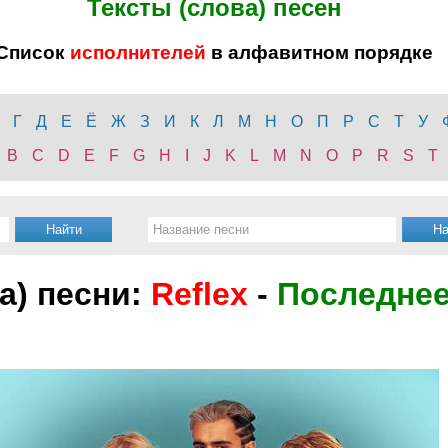
Тексты (слова) песен
Список
исполнителей
в алфавитном порядке
Г
Д
Е
Ё
Ж
З
И
К
Л
М
Н
О
П
Р
С
Т
У
B
C
D
E
F
G
H
I
J
K
L
M
N
O
P
R
S
T
а) песни:
Reflex
-
Последнее