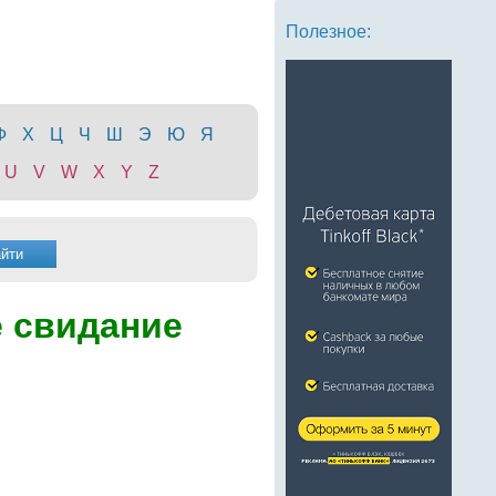
Полезное:
Ф
Х
Ц
Ч
Ш
Э
Ю
Я
U
V
W
X
Y
Z
 свидание