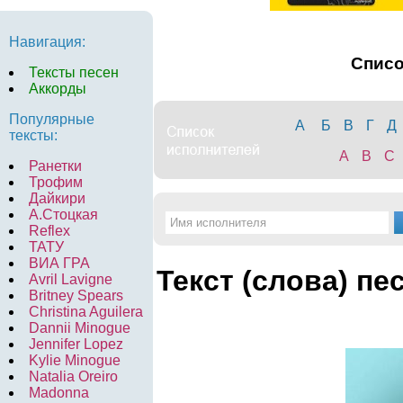
Навигация:
Спис
Тексты песен
Аккорды
Популярные
А
Б
В
Г
Д
тексты:
A
B
C
Ранетки
Трофим
Дайкири
А.Стоцкая
Reflex
ТАТУ
ВИА ГРА
Текст (слова) пе
Avril Lavigne
Britney Spears
Christina Aguilera
Dannii Minogue
Jennifer Lopez
Kylie Minogue
Natalia Oreiro
Madonna