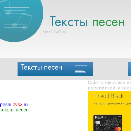
Сайт с текстами 
российской, а так
pesni
.
2vs2
.
ru
тексты песен