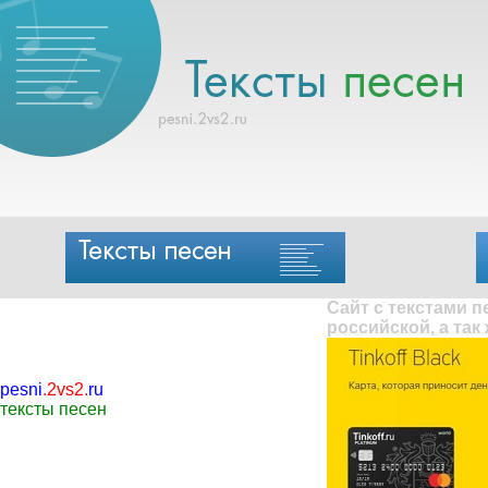
Сайт с текстами 
российской, а так
pesni
.
2vs2
.
ru
тексты песен