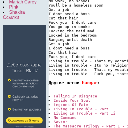
No work, no school

Mariah Carey
Youll be a homeless soon

Pink
Get a job

Shakira
I dont need a boss

Ссылки
Cut that hair

Fuck you, I dont care

You go up in smoke

Fucking the maid mad

Locked in the bedroom

Banging until death

Get a job

I dont need a boss

Cut that hair

Fuck you, I dont care

Living in trouble - Thats my vocati
Living in trouble - Its no religion
Living in trouble - Thats my vocati
Другие песни 
Hangar
:
Falling In Disgrace
Inside Your Soul
Legions Of Fate
Living In Trouble - Part I
Living In Trouble - Part Ii
No Command
Savior
The Massacre Trilogy - Part I - 