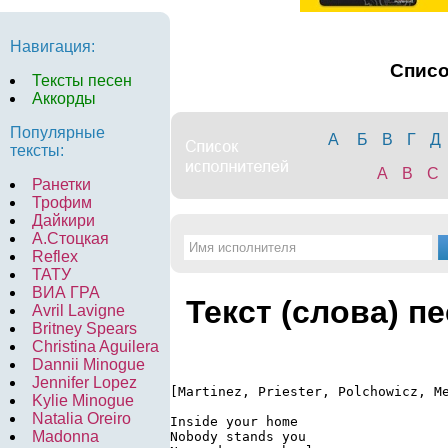
Навигация:
Спис
Тексты песен
Аккорды
Популярные
А
Б
В
Г
Д
тексты:
A
B
C
Ранетки
Трофим
Дайкири
А.Стоцкая
Reflex
ТАТУ
ВИА ГРА
Текст (слова) п
Avril Lavigne
Britney Spears
Christina Aguilera
Dannii Minogue
Jennifer Lopez
[Martinez, Priester, Polchowicz, Me
Kylie Minogue
Natalia Oreiro
Inside your home

Madonna
Nobody stands you
