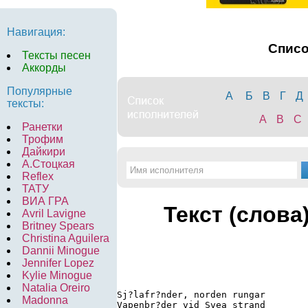
Навигация:
Спис
Тексты песен
Аккорды
Популярные
А
Б
В
Г
Д
тексты:
A
B
C
Ранетки
Трофим
Дайкири
А.Стоцкая
Reflex
ТАТУ
ВИА ГРА
Текст (слова
Avril Lavigne
Britney Spears
Christina Aguilera
Dannii Minogue
Jennifer Lopez
Kylie Minogue
Natalia Oreiro
Sj?lafr?nder, norden rungar 

Madonna
Vapenbr?der vid Svea strand 
