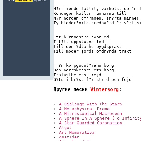
N?r fiende fallit, varhelst de ?n f
Konungen kallar mannarna till 

N?r norden omn?mnes, sm?rta minnes 
Ty bloddr?nkta bredsv?rd ?r v?rt si
Ett h?rnadst?g svor ed 

I t?tt uppslutna led 

Till den ?dla hembygdsprakt 

Till moder jords omdr?mda trakt 

Fr?n korpgudsl?rans borg 

Och norrskensrikets horg 

Trofasthetens frejd 

G?ts i br?st f?r strid och fejd
Другие песни 
Vintersorg
:
A Dialouge With The Stars
A Metaphysical Drama
A Microscopical Macrocosm
A Sphere In A Sphere (To Infinit
A Star-Guarded Coronation
Algol
Ars Memorativa
Asatider